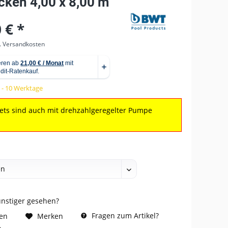
cken 4,00 x 8,00 m
 € *
l. Versandkosten
5 - 10 Werktage
Sets sind auch mit drehzahlgeregelter Pumpe
:
ünstiger gesehen?
Fragen zum Artikel?
hen
Merken