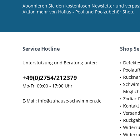
Abonnieren Sie den kostenlosen Newsletter und verpass
Aktion mehr von Hofius - Pool und Poolzubehör Shop.
Service Hotline
Shop Se
Unterstützung und Beratung unter:
Defekte
Poolauf
+49(0)2754/212379
Rücknah
Schwimm
Mo-Fr, 09:00 - 17:00 Uhr
Möglich
Zodiac 
E-Mail:
info@zuhause-schwimmen.de
Kontakt
Versan
Rückga
Widerru
Widerru