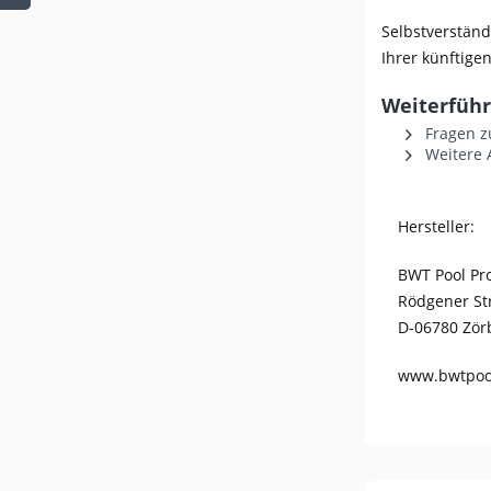
Selbstverständ
Ihrer künftige
Weiterführ
Fragen z
Weitere 
Hersteller:
BWT Pool P
Rödgener St
D-06780 Zör
www.bwtpoo