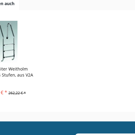
en auch
iter Weitholm
4 Stufen, aus V2A
 € *
262,22 € *