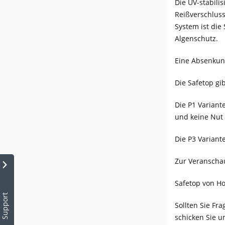
Die UV-stabili
Reißverschluss
System ist die
Algenschutz.
Eine Absenkun
Die Safetop gi
Die P1 Variant
und keine Nut 
Die P3 Variant
Zur Veranschau
Safetop von Ho
Support
Sollten Sie Fr
schicken Sie u