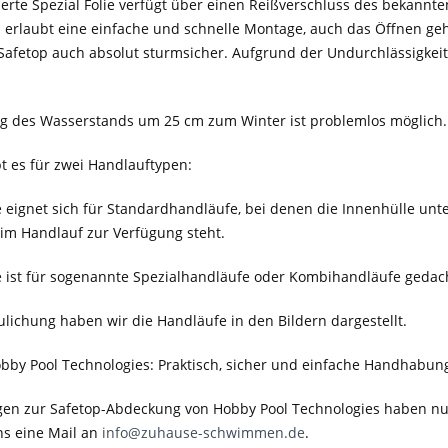
sierte Spezial Folie verfügt über einen Reißverschluss des bekannte
 erlaubt eine einfache und schnelle Montage, auch das Öffnen geh
 Safetop auch absolut sturmsicher. Aufgrund der Undurchlässigkeit
g des Wasserstands um 25 cm zum Winter ist problemlos möglich.
bt es für zwei Handlauftypen:
e eignet sich für Standardhandläufe, bei denen die Innenhülle un
im Handlauf zur Verfügung steht.
e ist für sogenannte Spezialhandläufe oder Kombihandläufe gedach
lichung haben wir die Handläufe in den Bildern dargestellt.
bby Pool Technologies: Praktisch, sicher und einfache Handhabun
agen zur Safetop-Abdeckung von Hobby Pool Technologies haben nutz
ns eine Mail an
info@zuhause-schwimmen.de
.