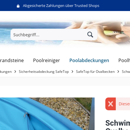
Abgesicherte Zahlungen über Trusted Shops
Poolabdeckungen
randsteine
Poolreiniger
Pool
ckungen
Sicherheitsabdeckung SafeTop
SafeTop für Ovalbecken
Schw
Diese
Schwi