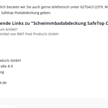
lich beraten wir Sie auch gerne telefonisch unter 02754/212379. 
n Safetop-Poolabdeckung geben.
ende Links zu "Schwimmbadabdeckung SafeTop Ov
um Artikel?
Artikel von BWT Pool Products GmbH
roducts GmbH
raße 8-9
big
l.de