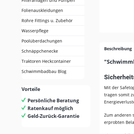
Filteranlagen und Pumpen
Folienauskleidungen
Rohre Fittings u. Zubehör
Wasserpflege
Poolüberdachungen
Beschreibung
Schnäppchenecke
"Schwimmba
Traktoren Heckcontainer
Schwimmbadbau Blog
Sicherhei
Mit der Safet
Vorteile
tragen somit 
Persönliche Beratung
Energieverlus
Ratenkauf möglich
Zum anderen s
Geld-Zurück-Garantie
erprobten Bela