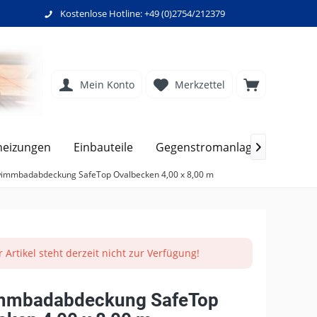
Kostenlose Hotline: +49 (0)2754/212379
Mein Konto
Merkzettel
heizungen
Einbauteile
Gegenstromanlagen
Filt

immbadabdeckung SafeTop Ovalbecken 4,00 x 8,00 m
r Artikel steht derzeit nicht zur Verfügung!
mmbadabdeckung SafeTop