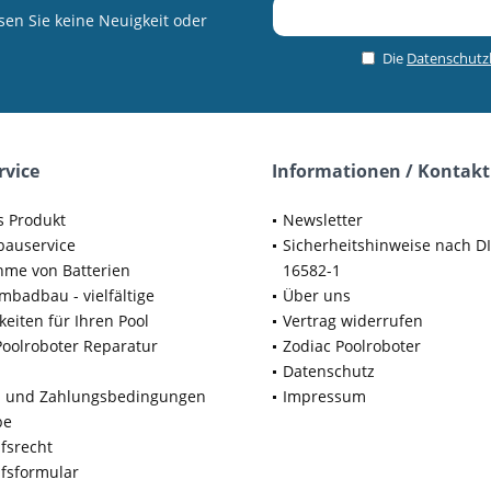
en Sie keine Neuigkeit oder
Die
Datenschut
rvice
Informationen / Kontakt
s Produkt
Newsletter
bauservice
Sicherheitshinweise nach D
me von Batterien
16582-1
badbau - vielfältige
Über uns
keiten für Ihren Pool
Vertrag widerrufen
Poolroboter Reparatur
Zodiac Poolroboter
Datenschutz
d und Zahlungsbedingungen
Impressum
be
fsrecht
fsformular