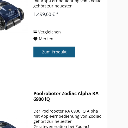
mit App-Fernbedienung von Zodiac
gehört zur neuesten
Gerätegeneration! Poolroboter mit
1.499,00 € *
Handy- oder Tablet-Fernbedienung:
Den RA 6700 iQ können Sie ganz
einfach mit...
Vergleichen
Merken
Zum Produkt
Poolroboter Zodiac Alpha RA
6900 iQ
Der Poolroboter RA 6900 iQ Alpha
mit App-Fernbedienung von Zodiac
gehört zur neuesten
Gerätegeneration bei Zodiac!