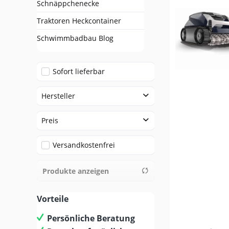
Schnäppchenecke
Traktoren Heckcontainer
Schwimmbadbau Blog
Sofort lieferbar
Hersteller
Beatbot Poolroboter
Preis
BWT Pool Products
Versandkostenfrei
BWT Pool Products GmbH
von
0,00 €
bis
2699,00 €
Maytronics
Produkte anzeigen
Zodiac
Vorteile
Persönliche Beratung