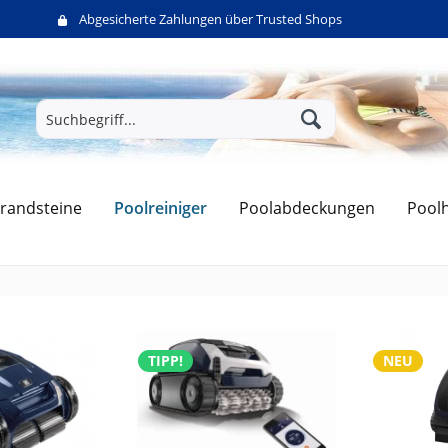
Abgesicherte Zahlungen über Trusted Shops
Poolreiniger
randsteine
Poolabdeckungen
Pool
TIPP!
NEU