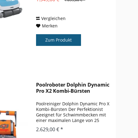
Poolroboter P 600 ist das Topmodell
aus der P-Linie von BWT und für
alle...
Vergleichen
Merken
Zum Produkt
Poolroboter Dolphin Dynamic
Pro X2 Kombi-Bürsten
Poolreiniger Dolphin Dynamic Pro X
Kombi-Bürsten Der Perfektionist
Geeignet für Schwimmbecken mit
einer maximalen Länge von 25
Metern. Dolphin Dynamic Pro X
2.629,00 € *
ultrastarker, ultraintelligenter
Roboter für mittelgroße