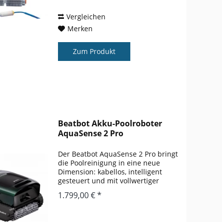
gewerbliche...
Vergleichen
Merken
Zum Produkt
Beatbot Akku-Poolroboter
AquaSense 2 Pro
Der Beatbot AquaSense 2 Pro bringt
die Poolreinigung in eine neue
Dimension: kabellos, intelligent
gesteuert und mit vollwertiger
Oberflächen- und Wasserklärung.
1.799,00 € *
Für anspruchsvolle Besitzer eines
Gartenpools, Stahlwandbeckens
oder...