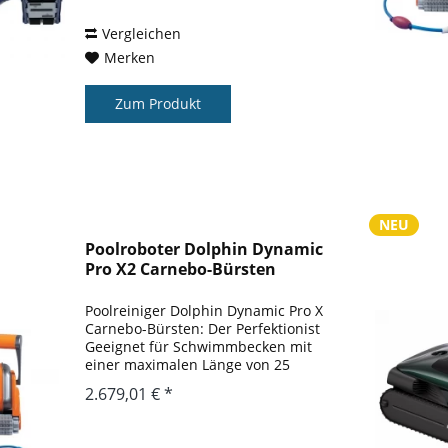
eigenen Pool zu einem...
Vergleichen
Merken
Zum Produkt
NEU
Poolroboter Dolphin Dynamic
Pro X2 Carnebo-Bürsten
Poolreiniger Dolphin Dynamic Pro X
Carnebo-Bürsten: Der Perfektionist
Geeignet für Schwimmbecken mit
einer maximalen Länge von 25
Metern. Dolphin Dynamic Pro X
2.679,01 € *
ultrastarker, ultraintelligenter
Roboter für mittelgroße
gewerbliche...