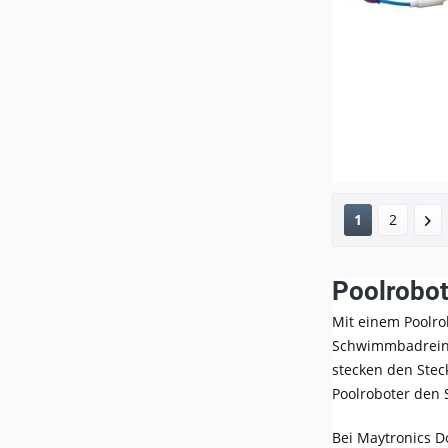
1
2
Poolrobot
Mit einem Poolro
Schwimmbadreinig
stecken den Stec
Poolroboter den 
Bei Maytronics D