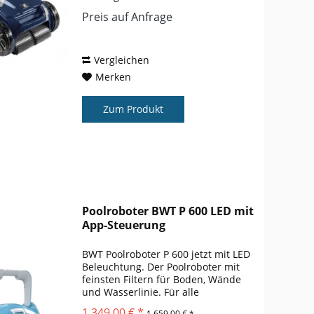
Poolroboter mit Handy- oder Tablet-
Preis auf Anfrage
Fernbedienung: Den RA 6900 iQ
kann ganz einfach mit einer App per
Handy oder auch einem...
Vergleichen
Merken
Zum Produkt
Poolroboter BWT P 600 LED mit
App-Steuerung
BWT Poolroboter P 600 jetzt mit LED
Beleuchtung. Der Poolroboter mit
feinsten Filtern für Boden, Wände
und Wasserlinie. Für alle
Beckentypen geeignet Der BWT
1.349,00 € *
1.659,00 € *