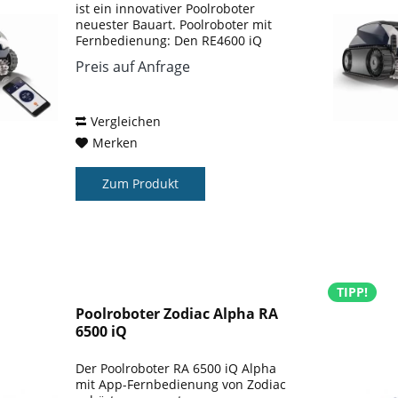
ist ein innovativer Poolroboter
neuester Bauart. Poolroboter mit
Fernbedienung: Den RE4600 iQ
können Sie mit sowohl mit Ihrem
Preis auf Anfrage
Handy wie auch mit einem Tablet
per iAqualink App steuern. Mit
dieser App...
Vergleichen
Merken
Zum Produkt
TIPP!
Poolroboter Zodiac Alpha RA
6500 iQ
Der Poolroboter RA 6500 iQ Alpha
mit App-Fernbedienung von Zodiac