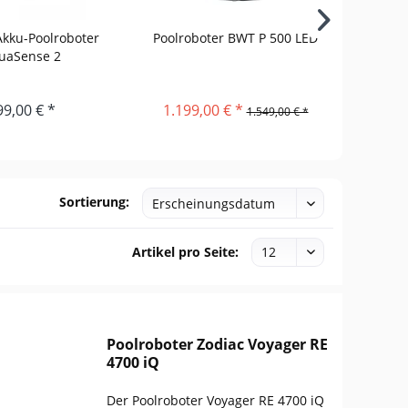
Akku-Poolroboter
Poolroboter BWT P 500 LED
Beatb
uaSense 2
Aq
99,00 € *
1.199,00 € *
1.549,00 € *
Sortierung:
Artikel pro Seite:
Poolroboter Zodiac Voyager RE
4700 iQ
Der Poolroboter Voyager RE 4700 iQ