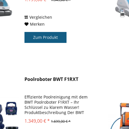
Modell aus der P-Linie von BWT und
für alle Beckenarten geeignet. Er...
Vergleichen
Merken
Zum Produkt
Poolroboter BWT F1RXT
Effiziente Poolreinigung mit dem
BWT Poolroboter F1RXT – Ihr
Schlüssel zu klarem Wasser!
Produktbeschreibung Der BWT
Poolroboter steht für innovative
1.349,00 € *
1.699,00 € *
Technologie und erstklassige
Leistung, die das Schwimmen im