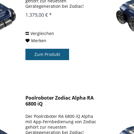
gehört zur neuesten
Gerätegeneration bei Zodiac!
Poolroboter mit Handy- oder Tablet-
1.379,00 € *
Fernbedienung: Den RA 6500 iQ
kann ganz einfach mit einer App per
Handy oder auch einem...
Vergleichen
Merken
Zum Produkt
Poolroboter Zodiac Alpha RA
6800 iQ
Der Poolroboter RA 6800 iQ Alpha
mit App-Fernbedienung von Zodiac
gehört zur neuesten
Gerätegeneration bei Zodiac!