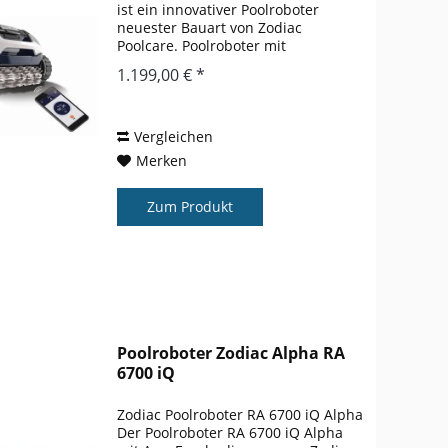
ist ein innovativer Poolroboter
neuester Bauart von Zodiac
Poolcare. Poolroboter mit
Fernbedienung: Den Voyager RE4700
1.199,00 € *
iQ können Sie mit sowohl mit einem
Tablet wie auch mit Ihrem Handy
per iAqualink...
Vergleichen
Merken
Zum Produkt
Poolroboter Zodiac Alpha RA
6700 iQ
Zodiac Poolroboter RA 6700 iQ Alpha
Der Poolroboter RA 6700 iQ Alpha