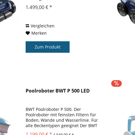
Sonderangebot für den RA 6800 iQ!
1.499,00 € *
Sie haben Interesse? Dann
kontaktieren Sie uns! Poolroboter
mit Handy- oder...
Vergleichen
Merken
Zum Produkt
Poolroboter BWT P 500 LED
BWT Poolroboter P 500. Der
Poolroboter mit feinsten Filtern für
Boden, Wände und Wasserlinie. Für
alle Beckentypen geeignet Der BWT
Poolroboter P 500 ist das mittlere
1.199,00 € *
1.549,00 € *