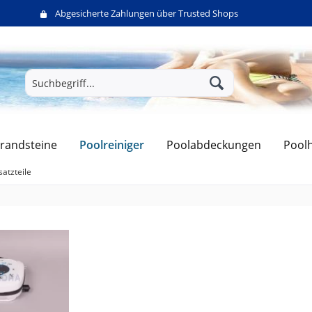
Abgesicherte Zahlungen über Trusted Shops
Poolreiniger
randsteine
Poolabdeckungen
Pool
satzteile