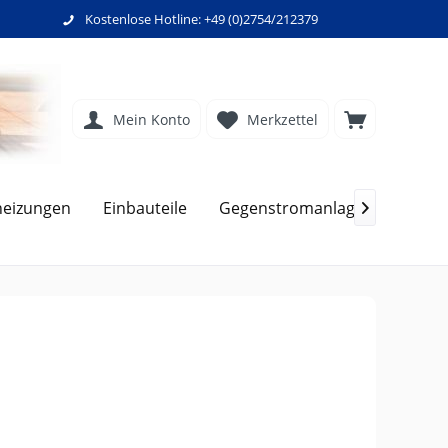
Kostenlose Hotline: +49 (0)2754/212379
Mein Konto
Merkzettel
heizungen
Einbauteile
Gegenstromanlagen
Filte
