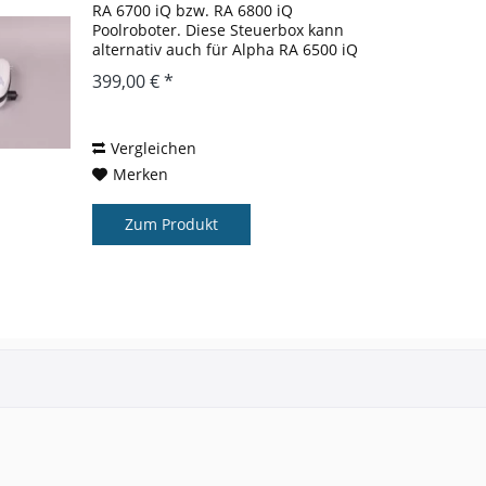
RA 6700 iQ bzw. RA 6800 iQ
Poolroboter. Diese Steuerbox kann
alternativ auch für Alpha RA 6500 iQ
Poolrobter verwendet werden. Bei
399,00 € *
Fragen zur Verwendung dieses
Ersatzteils stehen wir Ihnern gerne
zur...
Vergleichen
Merken
Zum Produkt