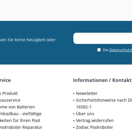
en Sie keine Neuigkeit oder
Die
Datenschut
rvice
Informationen / Kontakt
s Produkt
Newsletter
bauservice
Sicherheitshinweise nach D
me von Batterien
16582-1
badbau - vielfältige
Über uns
keiten für Ihren Pool
Vertrag widerrufen
Poolroboter Reparatur
Zodiac Poolroboter