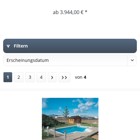
ab 3.944,00 € *
Filtern
1
2
3
4
von
4