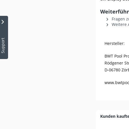
Weiterführ
Fragen z
Weitere 
Support
Hersteller:
BWT Pool P
Rödgener St
D-06780 Zör
www.bwtpoo
Kunden kauft