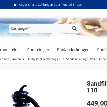
Abgesicherte Zahlungen über Trusted Shops
randsteine
Poolreiniger
Poolabdeckungen
Pool
agen und Pumpen
Hobby Pool Technologies
Sandfilteranlage HP 47 Timeco
Sandfi
110
449,00