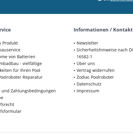
rvice
Informationen / Kontakt
s Produkt
Newsletter
bauservice
Sicherheitshinweise nach D
me von Batterien
16582-1
badbau - vielfältige
Über uns
keiten für Ihren Pool
Vertrag widerrufen
Poolroboter Reparatur
Zodiac Poolroboter
Datenschutz
d und Zahlungsbedingungen
Impressum
be
fsrecht
fsformular