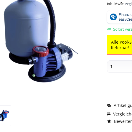
inkl. MwSt.
zzg
Sofort vers
Alle Pool-
lieferbar!
Artikel g
Vergleic
Bewerte