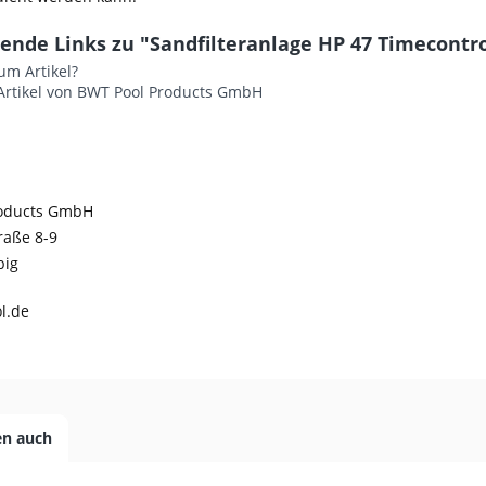
ende Links zu "Sandfilteranlage HP 47 Timecontro
um Artikel?
Artikel von BWT Pool Products GmbH
roducts GmbH
raße 8-9
big
l.de
en auch