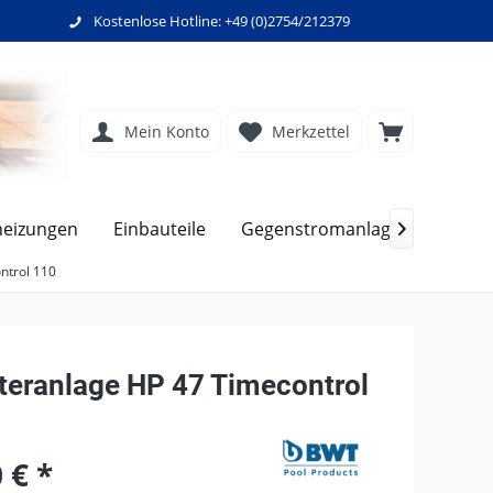
Kostenlose Hotline: +49 (0)2754/212379
Mein Konto
Merkzettel
Filte
heizungen
Einbauteile
Gegenstromanlagen

ntrol 110
lteranlage HP 47 Timecontrol
 € *