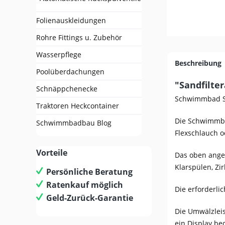
Folienauskleidungen
Rohre Fittings u. Zubehör
Wasserpflege
Beschreibung
Poolüberdachungen
"Sandfilte
Schnäppchenecke
Schwimmbad Sa
Traktoren Heckcontainer
Die Schwimmbad
Schwimmbadbau Blog
Flexschlauch o
Vorteile
Das oben angeb
Klarspülen, Zi
Persönliche Beratung
Ratenkauf möglich
Die erforderli
Geld-Zurück-Garantie
Die Umwälzleis
ein Display be