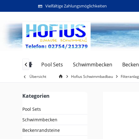
Vielfältige Zahlungsmöglichkeiten
Pool Sets
Schwimmbecken
Becken

Übersicht
Hofius Schwimmbadbau
Filteranl
Kategorien
Pool Sets
Schwimmbecken
Beckenrandsteine