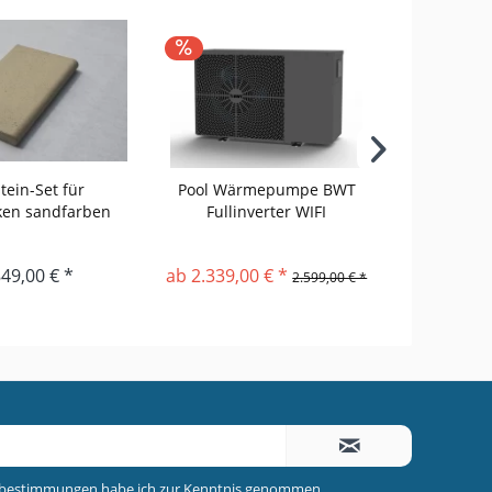
tein-Set für
Pool Wärmepumpe BWT
Rands
en sandfarben
Fullinverter WIFI
Rundbeck
Welle
49,00 € *
ab 2.339,00 € *
ab 
2.599,00 € *
zbestimmungen
habe ich zur Kenntnis genommen.