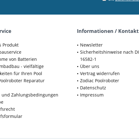
rvice
Informationen / Kontakt
s Produkt
Newsletter
bauservice
Sicherheitshinweise nach D
me von Batterien
16582-1
badbau - vielfältige
Über uns
keiten für Ihren Pool
Vertrag widerrufen
Poolroboter Reparatur
Zodiac Poolroboter
Datenschutz
d und Zahlungsbedingungen
Impressum
be
fsrecht
fsformular