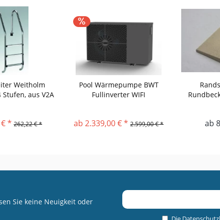
iter Weitholm
Pool Wärmepumpe BWT
Rands
4 Stufen, aus V2A
Fullinverter WIFI
Rundbeck
 € *
ab 2.339,00 € *
ab 8
262,22 € *
2.599,00 € *
en Sie keine Neuigkeit oder
Die
Datenschut