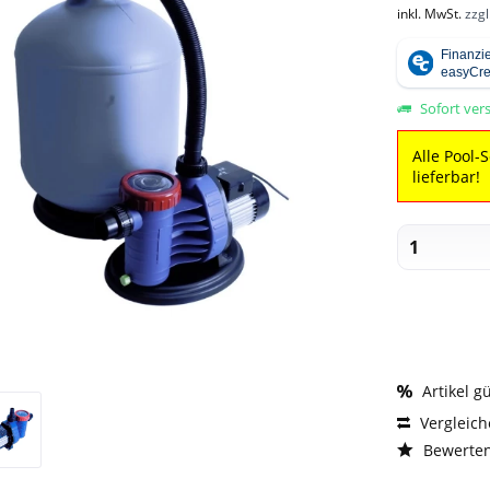
inkl. MwSt.
zzg
Sofort vers
Alle Pool-
lieferbar!
Artikel g
Vergleic
Bewerte