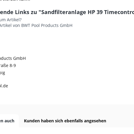
ende Links zu "Sandfilteranlage HP 39 Timecontro
um Artikel?
Artikel von BWT Pool Products GmbH
roducts GmbH
raße 8-9
big
l.de
en auch
Kunden haben sich ebenfalls angesehen