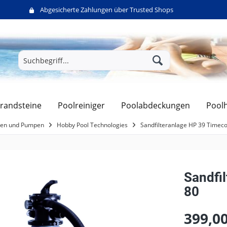
Abgesicherte Zahlungen über Trusted Shops
randsteine
Poolreiniger
Poolabdeckungen
Pool
agen und Pumpen
Hobby Pool Technologies
Sandfilteranlage HP 39 Timeco
Sandfi
80
399,00