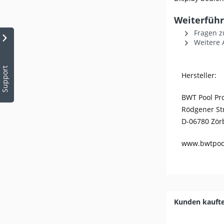
Weiterführ
Fragen z
Weitere 
Support
Hersteller:
BWT Pool P
Rödgener St
D-06780 Zör
www.bwtpoo
Kunden kauft