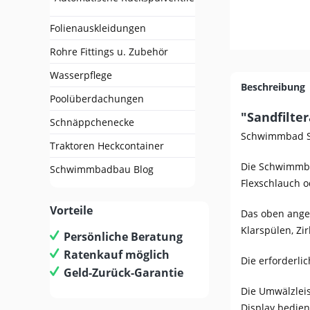
Folienauskleidungen
Rohre Fittings u. Zubehör
Wasserpflege
Beschreibung
Poolüberdachungen
"Sandfilte
Schnäppchenecke
Schwimmbad Sa
Traktoren Heckcontainer
Die Schwimmbad
Schwimmbadbau Blog
Flexschlauch o
Vorteile
Das oben angeb
Klarspülen, Zi
Persönliche Beratung
Ratenkauf möglich
Die erforderli
Geld-Zurück-Garantie
Die Umwälzleis
Display bedie