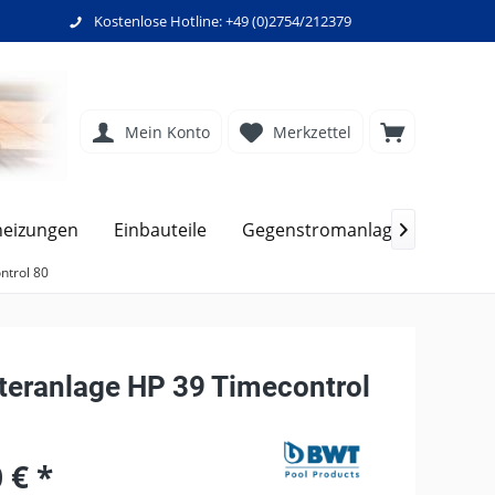
Kostenlose Hotline: +49 (0)2754/212379
Mein Konto
Merkzettel
Filte
heizungen
Einbauteile
Gegenstromanlagen

ntrol 80
lteranlage HP 39 Timecontrol
 € *