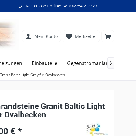
Kostenlose Hotline: +49 (0)2754/212379
Mein Konto
Merkzettel
heizungen
Einbauteile
Gegenstromanlagen
Filt

ranit Baltic Light Grey für Ovalbecken
andsteine Granit Baltic Light
ür Ovalbecken
00 € *