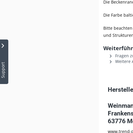
Die Beckenrand
Die Farbe balt
Bitte beachten
und Strukture
Weiterführ
Fragen z
Weitere A
Support
Herstelle
Weinman
Frankens
63776 M
www.trend-p