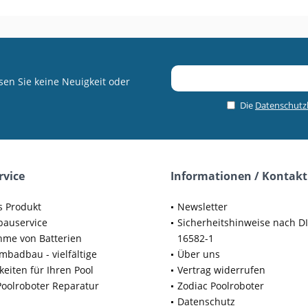
en Sie keine Neuigkeit oder
Die
Datenschut
rvice
Informationen / Kontakt
s Produkt
Newsletter
bauservice
Sicherheitshinweise nach D
me von Batterien
16582-1
badbau - vielfältige
Über uns
keiten für Ihren Pool
Vertrag widerrufen
Poolroboter Reparatur
Zodiac Poolroboter
Datenschutz