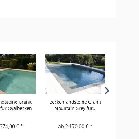
ndsteine Granit
Beckenrandsteine Granit
Poolandst
 für Ovalbecken
Mountain Grey für...
Gran
374,00 € *
ab 2.170,00 € *
ab 1