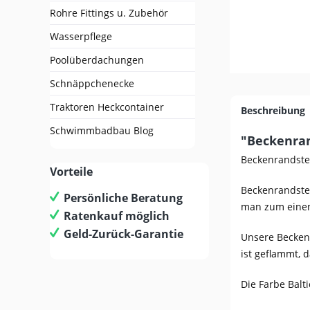
Rohre Fittings u. Zubehör
Wasserpflege
Poolüberdachungen
Schnäppchenecke
Traktoren Heckcontainer
Beschreibung
Schwimmbadbau Blog
"Beckenran
Beckenrandstei
Vorteile
Beckenrandstei
Persönliche Beratung
man zum einen
Ratenkauf möglich
Geld-Zurück-Garantie
Unsere Beckenr
ist geflammt,
Die Farbe Balti