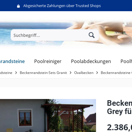
Abgesicherte Zahlungen über Trusted Shops
randsteine
Poolreiniger
Poolabdeckungen
Pool
dsteine
Beckenrandstein-Sets Granit
Ovalbecken
Beckenrandsteine G
Beckenr
Grey f
2.386,