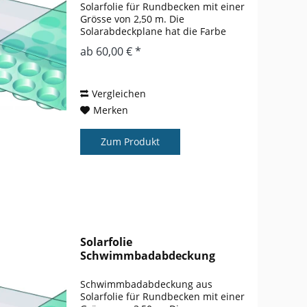
Solarfolie für Rundbecken mit einer
Grösse von 2,50 m. Die
Solarabdeckplane hat die Farbe
blau. Der Wärmegewinn gegenüber
ab 60,00 € *
einem nicht abgedeckten Pool liegt
bei ca. 3 – 5 ° gegenüber einem
nicht abgedeckten...
Vergleichen
Merken
Zum Produkt
Solarfolie
Schwimmbadabdeckung
Rundbecken 3,50 m
Schwimmbadabdeckung aus
Solarfolie für Rundbecken mit einer