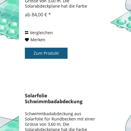
Grösse von 3,00 m. Die
Solarabdeckplane hat die Farbe
blau. Der Wärmegewinn gegenüber
ab 84,00 € *
einem nicht abgedeckten Pool liegt
bei ca. 3 – 5 ° gegenüber einem
nicht abgedeckten...
Vergleichen
Merken
Zum Produkt
Solarfolie
Schwimmbadabdeckung
Rundbecken 3,60 m
Schwimmbadabdeckung aus
Solarfolie für Rundbecken mit einer
Grösse von 3,60 m. Die
Solarabdeckplane hat die Farbe