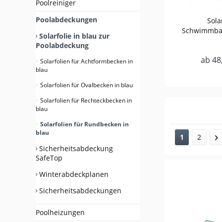
Poolreiniger
Poolabdeckungen
Sola
Schwimmba
Solarfolie in blau zur
Rundbeck
Poolabdeckung
ab 48
Solarfolien für Achtformbecken in
blau
Solarfolien für Ovalbecken in blau
Solarfolien für Rechteckbecken in
blau
Solarfolien für Rundbecken in
blau
1
2
Sicherheitsabdeckung
SafeTop
Winterabdeckplanen
Sicherheitsabdeckungen
Poolheizungen