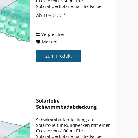
Grösse von 3,50 m. Die
Solarabdeckplane hat die Farbe
blau. Der Wärmegewinn gegenüber
ab 109,00 € *
einem nicht abgedeckten Pool liegt
bei ca. 3 – 5 ° gegenüber einem
nicht abgedeckten...
Vergleichen
Merken
Zum Produkt
Solarfolie
Schwimmbadabdeckung
Rundbecken 4,00 m
Schwimmbadabdeckung aus
Solarfolie für Rundbecken mit einer
Grösse von 4,00 m. Die
Solarabdeckplane hat die Farbe