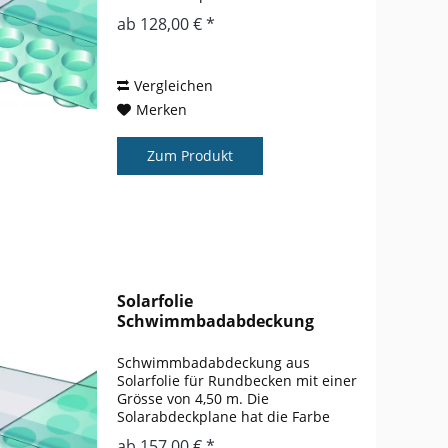
blau. Der Wärmegewinn gegenüber
ab 128,00 € *
einem nicht abgedeckten Pool liegt
bei ca. 3 – 5 ° gegenüber einem
nicht abgedeckten...
Vergleichen
Merken
Zum Produkt
Solarfolie
Schwimmbadabdeckung
Rundbecken 4,50 m
Schwimmbadabdeckung aus
Solarfolie für Rundbecken mit einer
Grösse von 4,50 m. Die
Solarabdeckplane hat die Farbe
blau. Der Wärmegewinn gegenüber
ab 157,00 € *