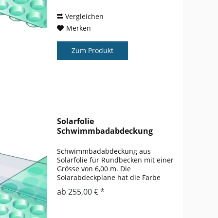
nicht abgedeckten...
Vergleichen
Merken
Zum Produkt
Solarfolie
Schwimmbadabdeckung
Rundbecken 6,00 m
Schwimmbadabdeckung aus
Solarfolie für Rundbecken mit einer
Grösse von 6,00 m. Die
Solarabdeckplane hat die Farbe
blau. Der Wärmegewinn gegenüber
ab 255,00 € *
einem nicht abgedeckten Pool liegt
bei ca. 3 – 5 ° gegenüber einem
nicht abgedeckten...