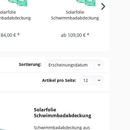
olarfolie
Solarfolie
mbadabdeckung
Schwimmbadabdeckung
Schw
ecken 3,00 m
Rundbecken 3,50 m
Ru
 84,00 € *
ab 109,00 € *
Sortierung:
Artikel pro Seite:
Solarfolie
Schwimmbadabdeckung
Rundbecken 2,50 m
Schwimmbadabdeckung aus