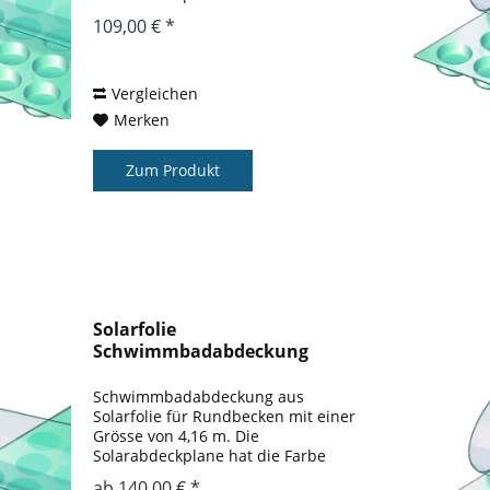
blau. Der Wärmegewinn gegenüber
109,00 € *
einem nicht abgedeckten Pool liegt
bei ca. 3 – 5 ° gegenüber einem
nicht abgedeckten...
Vergleichen
Merken
Zum Produkt
Solarfolie
Schwimmbadabdeckung
Rundbecken 4,16 m
Schwimmbadabdeckung aus
Solarfolie für Rundbecken mit einer
Grösse von 4,16 m. Die
Solarabdeckplane hat die Farbe
blau. Der Wärmegewinn gegenüber
ab 140,00 € *