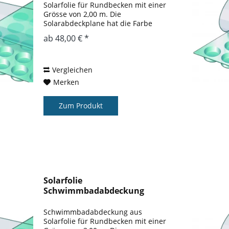
Solarfolie für Rundbecken mit einer
Grösse von 2,00 m. Die
Solarabdeckplane hat die Farbe
blau. Der Wärmegewinn gegenüber
ab 48,00 € *
einem nicht abgedeckten Pool liegt
bei ca. 3 – 5 ° gegenüber einem
nicht abgedeckten...
Vergleichen
Merken
Zum Produkt
Solarfolie
Schwimmbadabdeckung
Rundbecken 3,00 m
Schwimmbadabdeckung aus
Solarfolie für Rundbecken mit einer