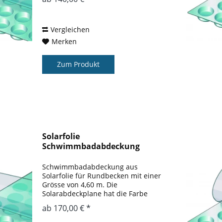
einem nicht abgedeckten Pool liegt
bei ca. 3 – 5 ° gegenüber einem
nicht abgedeckten...
Vergleichen
Merken
Zum Produkt
Solarfolie
Schwimmbadabdeckung
Rundbecken 4,60 m
Schwimmbadabdeckung aus
Solarfolie für Rundbecken mit einer
Grösse von 4,60 m. Die
Solarabdeckplane hat die Farbe
blau. Der Wärmegewinn gegenüber
ab 170,00 € *
einem nicht abgedeckten Pool liegt
bei ca. 3 – 5 ° gegenüber einem