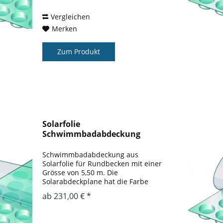
nicht abgedeckten...
Vergleichen
Merken
Zum Produkt
Solarfolie
Schwimmbadabdeckung
Rundbecken 5,50 m
Schwimmbadabdeckung aus
Solarfolie für Rundbecken mit einer
Grösse von 5,50 m. Die
Solarabdeckplane hat die Farbe
blau. Der Wärmegewinn gegenüber
ab 231,00 € *
einem nicht abgedeckten Pool liegt
bei ca. 3 – 5 ° gegenüber einem
nicht abgedeckten...