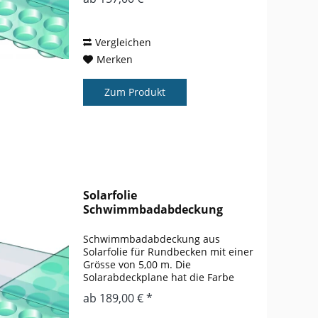
einem nicht abgedeckten Pool liegt
bei ca. 3 – 5 ° gegenüber einem
nicht abgedeckten...
Vergleichen
Merken
Zum Produkt
Solarfolie
Schwimmbadabdeckung
Rundbecken 5,00 m
Schwimmbadabdeckung aus
Solarfolie für Rundbecken mit einer
Grösse von 5,00 m. Die
Solarabdeckplane hat die Farbe
blau. Der Wärmegewinn gegenüber
ab 189,00 € *
einem nicht abgedeckten Pool liegt
bei ca. 3 – 5 ° gegenüber einem