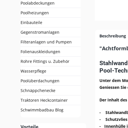
Poolabdeckungen
Poolheizungen
Einbauteile
Gegenstromanlagen
Beschreibung
Filteranlagen und Pumpen
"Achtformb
Folienauskleidungen
Rohre Fittings u. Zubehör
Stahlwand-
Pool-Tech
Wasserpflege
Unter dem Mot
Poolüberdachungen
Geniessen Sie 
Schnäppchenecke
Der Inhalt de
Traktoren Heckcontainer
Schwimmbadbau Blog
- Stahlwandbe
- Schutzvlies
-
Innenhülle
i
Vorteile