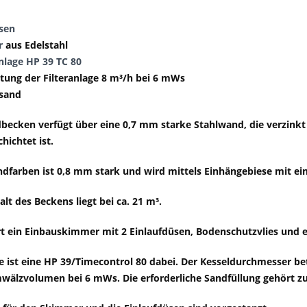
sen
r
aus Edelstahl
nlage HP 39 TC 80
tung der Filteranlage 8 m³/h bei 6 mWs
rsand
becken verfügt über eine 0,7 mm starke Stahlwand, die verzinkt 
hichtet ist.
andfarben ist 0,8 mm stark und wird mittels Einhängebiese mit ei
lt des Beckens liegt bei ca. 21 m³.
t ein Einbauskimmer mit 2 Einlaufdüsen, Bodenschutzvlies und e
ge ist eine HP 39/Timecontrol 80 dabei. Der Kesseldurchmesser b
wälzvolumen bei 6 mWs. Die erforderliche Sandfüllung gehört z