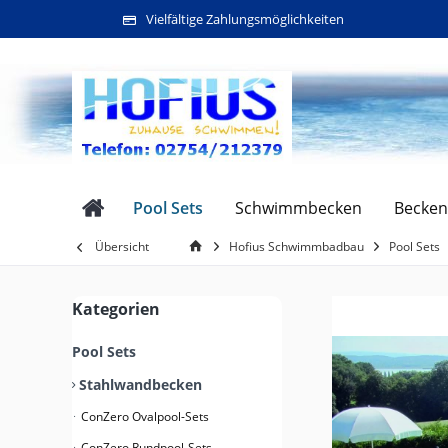
Vielfältige Zahlungsmöglichkeiten
Pool Sets
Schwimmbecken
Becken
Übersicht
Hofius Schwimmbadbau
Pool Sets
Kategorien
Pool Sets
Stahlwandbecken
ConZero Ovalpool-Sets
ConZero Rundpool-Sets