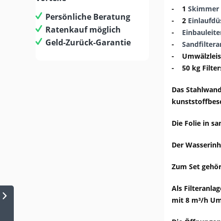
- 1
Skimmer
Persönliche Beratung
- 2
Einlaufdü
Ratenkauf möglich
-
Einbauleite
Geld-Zurück-Garantie
-
Sandfiltera
-
Umwälzleis
- 50 kg Filte
Das Stahlwand
kunststoffbesc
Die Folie in s
Der Wasserinha
Zum Set gehör
Als Filteranla
mit 8 m³/h Um