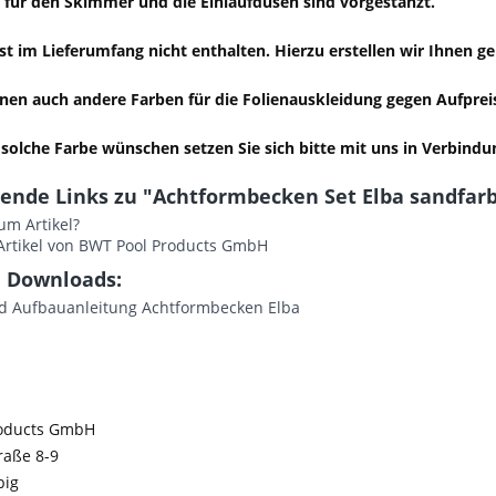
 für den Skimmer und die Einlaufdüsen sind vorgestanzt.
st im Lieferumfang nicht enthalten. Hierzu erstellen wir Ihnen ge
nen auch andere Farben für die Folienauskleidung gegen Aufprei
solche Farbe wünschen setzen Sie sich bitte mit uns in Verbindu
ende Links zu "Achtformbecken Set Elba sandfarbe
um Artikel?
Artikel von BWT Pool Products GmbH
 Downloads:
 Aufbauanleitung Achtformbecken Elba
roducts GmbH
raße 8-9
big