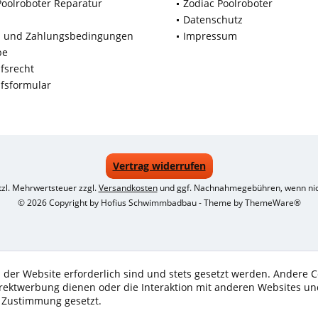
Poolroboter Reparatur
Zodiac Poolroboter
Datenschutz
d und Zahlungsbedingungen
Impressum
be
fsrecht
fsformular
Vertrag widerrufen
etzl. Mehrwertsteuer zzgl.
Versandkosten
und ggf. Nachnahmegebühren, wenn nic
© 2026 Copyright by Hofius Schwimmbadbau - Theme by
ThemeWare®
 der Website erforderlich sind und stets gesetzt werden. Andere C
irektwerbung dienen oder die Interaktion mit anderen Websites un
r Zustimmung gesetzt.