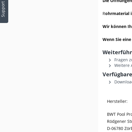
Die Öffnungen
Support
R
ohrmaterial i
Wir können Ih
Wenn Sie eine 
Weiterführ
Fragen z
Weitere 
Verfügbare
Download
Hersteller:
BWT Pool P
Rödgener St
D-06780 Zör