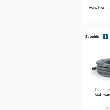
www.bwtpoo
Zubehör
1
Schlauchse
Stahlwan
29