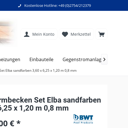
Kostenlose Hotline: +49 (0)2754/212379
Mein Konto
Merkzettel
heizungen
Einbauteile
Gegenstromanlagen
Filte

et Elba sandfarben 3,60 x 6,25 x 1,20 m 0,8 mm
rmbecken Set Elba sandfarben
6,25 x 1,20 m 0,8 mm
00 € *