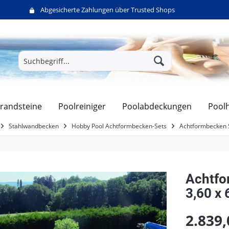
Abgesicherte Zahlungen über Trusted Shops
randsteine
Poolreiniger
Poolabdeckungen
Pool
Stahlwandbecken
Hobby Pool Achtformbecken-Sets
Achtformbecken S
Achtfo
3,60 x 
2.839,