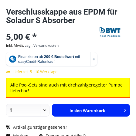
Verschlusskappe aus EPDM für
Soladur S Absorber
5,00 € *
inkl. MwSt.
zzgl. Versandkosten
Lieferzeit 5 - 10 Werktage
Alle Pool-Sets sind auch mit drehzahlgeregelter Pumpe
lieferbar!
In den
Warenkorb
Artikel günstiger gesehen?
Fragen zum Artikel?
Merken