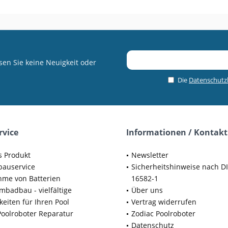
en Sie keine Neuigkeit oder
Die
Datenschut
rvice
Informationen / Kontakt
s Produkt
Newsletter
bauservice
Sicherheitshinweise nach D
me von Batterien
16582-1
badbau - vielfältige
Über uns
keiten für Ihren Pool
Vertrag widerrufen
Poolroboter Reparatur
Zodiac Poolroboter
Datenschutz