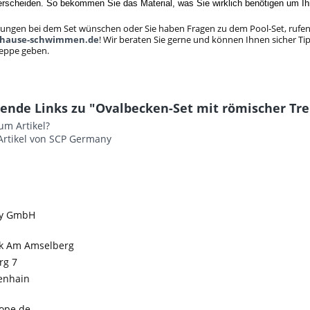
rscheiden. So bekommen Sie das Material, was Sie wirklich benötigen um Ih
rungen bei dem Set wünschen oder Sie haben Fragen zu dem Pool-Set, rufen 
uhause-schwimmen.de
! Wir beraten Sie gerne und können Ihnen sicher 
reppe geben.
ende Links zu "Ovalbecken-Set mit römischer Trep
um Artikel?
Artikel von SCP Germany
y GmbH
k Am Amselberg
rg 7
enhain
ope.de