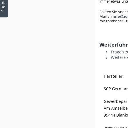
Support
immer etwas unte
Sollten Sie Ände
Mail an
info@z
mit römischer T
Weiterführ
Fragen z
Weitere 
Hersteller:
SCP German
Gewerbepar
Am Amselbe
99444 Blank
www.scpeur