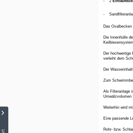
- 2
Einlaufdüs
-
Sandfilteran
Das Ovalbecken m
Die Innenhülle d
Keilbiesensystem
Der hochwertige H
verleiht dem Sch
Der Wasserinhalt
Zum Schwimmbeck
Als Filteranlage i
Umwälzvolumen 
Weiterhin wird 
Eine passende Le
Rohr- bzw. Schlau