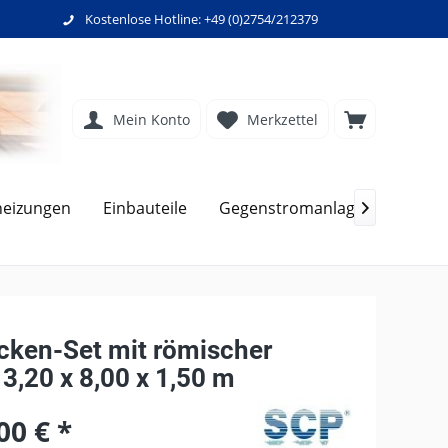
Kostenlose Hotline: +49 (0)2754/212379
Mein Konto
Merkzettel
heizungen
Einbauteile
Gegenstromanlagen
Filte

cken-Set mit römischer
3,20 x 8,00 x 1,50 m
00 € *