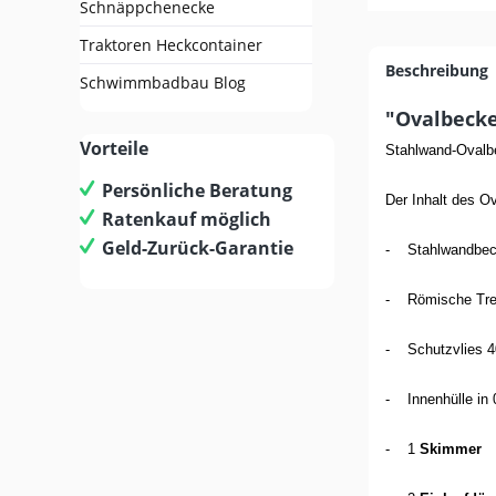
Schnäppchenecke
Traktoren Heckcontainer
Beschreibung
Schwimmbadbau Blog
"Ovalbecke
Vorteile
Stahlwand-Ovalbe
Persönliche Beratung
Der Inhalt des O
Ratenkauf möglich
Geld-Zurück-Garantie
- Stahlwandbeck
- Römische Trep
- Schutzvlies 4
- Innenhülle in 
- 1
Skimmer