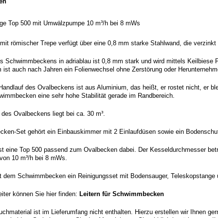
en
lage Top 500 mit Umwälzpumpe 10 m³/h bei 8 mWs
it römischer Trepe verfügt über eine 0,8 mm starke Stahlwand, die verzinkt u
es Schwimmbeckens in adriablau ist 0,8 mm stark und wird mittels Keilbiese
 ist auch nach Jahren ein Folienwechsel ohne Zerstörung oder Herunterneh
andlauf des Ovalbeckens ist aus Aluminium, das heißt, er rostet nicht, er bl
wimmbecken eine sehr hohe Stabilität gerade im Randbereich.
 des Ovalbeckens liegt bei ca. 30 m³.
en-Set gehört ein Einbauskimmer mit 2 Einlaufdüsen sowie ein Bodenschutz
st eine
Top 500 passend zum Ovalbecken dabei. Der Kesseldurchmesser beträgt
von 10 m³/h bei 8 mWs
.
mit dem Schwimmbecken ein Reinigungsset mit Bodensauger, Teleskopstange
iter können Sie hier finden:
Leitern für Schwimmbecken
chmaterial ist im Lieferumfang nicht enthalten. Hierzu erstellen wir Ihnen ger