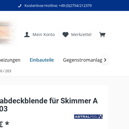
Kostenlose Hotline: +49 (0)2754/212379
Mein Konto
Merkzettel
Einbauteile
heizungen
Gegenstromanlagen
Filte

0 / 203
nabdeckblende für Skimmer A
203
€ *