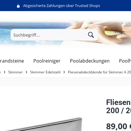
Abgesicherte Zahlungen über Trusted Shops
randsteine
Poolreiniger
Poolabdeckungen
Pool
e
Skimmer
Skimmer Edelstahl
Fliesenabdeckblende für Skimmer A 20
Fliese
200 / 
89,00 