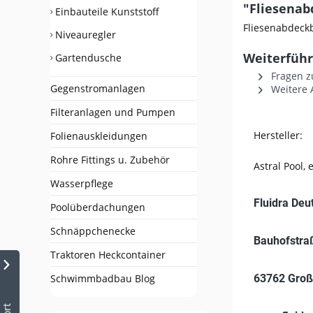
"Fliesenab
Einbauteile Kunststoff
Fliesenabdeckb
Niveauregler
Weiterführ
Gartendusche
Fragen z
Gegenstromanlagen
Weitere A
Filteranlagen und Pumpen
Hersteller:
Folienauskleidungen
Rohre Fittings u. Zubehör
Astral Pool,
Wasserpflege
Fluidra De
Poolüberdachungen
Schnäppchenecke
Bauhofstra
Traktoren Heckcontainer
63762 Groß
Schwimmbadbau Blog