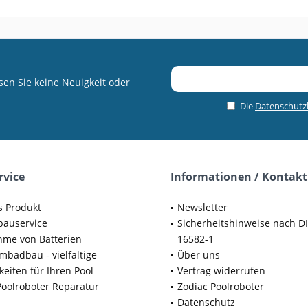
en Sie keine Neuigkeit oder
Die
Datenschut
rvice
Informationen / Kontakt
s Produkt
Newsletter
bauservice
Sicherheitshinweise nach D
me von Batterien
16582-1
badbau - vielfältige
Über uns
keiten für Ihren Pool
Vertrag widerrufen
Poolroboter Reparatur
Zodiac Poolroboter
Datenschutz