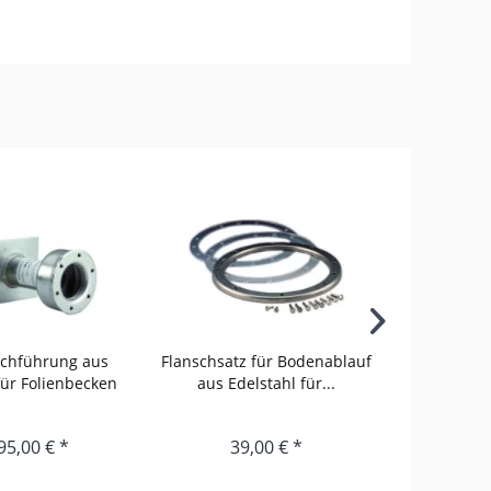
chführung aus
Flanschsatz für Bodenablauf
Bodenabla
für Folienbecken
aus Edelstahl für...
seitl
95,00 € *
39,00 € *
12