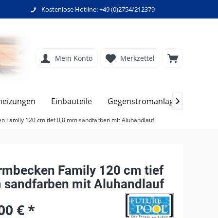
Kostenlose Hotline: +49 (0)2754/212379
Mein Konto
Merkzettel
heizungen
Einbauteile
Gegenstromanlagen
Filt

n Family 120 cm tief 0,8 mm sandfarben mit Aluhandlauf
rmbecken Family 120 cm tief
 sandfarben mit Aluhandlauf
00 € *