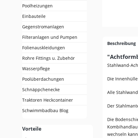
Poolheizungen
Einbauteile
Gegenstromanlagen
Filteranlagen und Pumpen
Beschreibung
Folienauskleidungen
"Achtformb
Rohre Fittings u. Zubehör
Stahlwand-Acht
Wasserpflege
Die Innenhülle
Poolüberdachungen
Schnäppchenecke
Alle Stahlwand
Traktoren Heckcontainer
Der Stahlmante
Schwimmbadbau Blog
Die Bodenschi
Kombihandlauf 
Vorteile
wechseln kann,