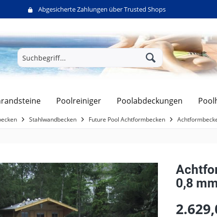
Abgesicherte Zahlungen über Trusted Shops
randsteine
Poolreiniger
Poolabdeckungen
Pool
ecken
Stahlwandbecken
Future Pool Achtformbecken
Achtformbecke
Achtfo
0,8 mm
2.629,