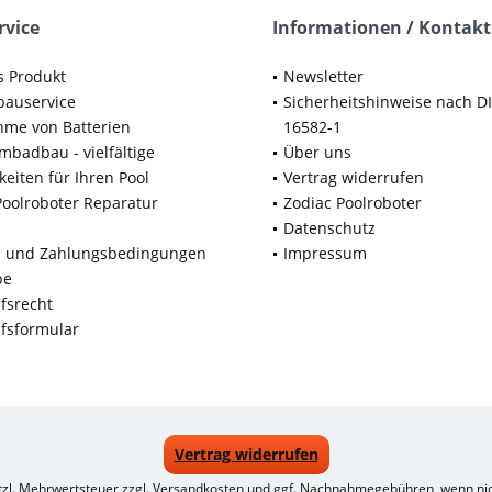
rvice
Informationen / Kontakt
s Produkt
Newsletter
bauservice
Sicherheitshinweise nach D
me von Batterien
16582-1
badbau - vielfältige
Über uns
keiten für Ihren Pool
Vertrag widerrufen
Poolroboter Reparatur
Zodiac Poolroboter
Datenschutz
d und Zahlungsbedingungen
Impressum
be
fsrecht
fsformular
Vertrag widerrufen
etzl. Mehrwertsteuer zzgl.
Versandkosten
und ggf. Nachnahmegebühren, wenn nic