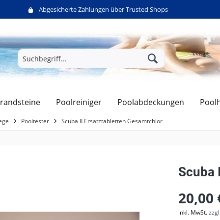
Abgesicherte Zahlungen über Trusted Shops
randsteine
Poolreiniger
Poolabdeckungen
Pool
ege
Pooltester
Scuba II Ersatztabletten Gesamtchlor
Scuba 
20,00 
inkl. MwSt.
zzg