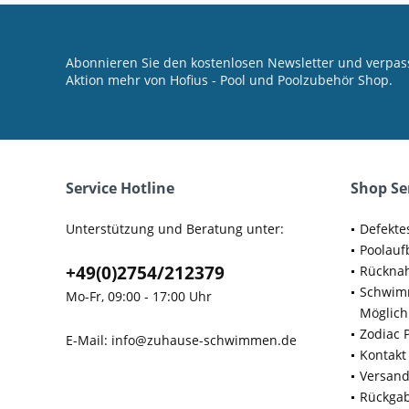
Abonnieren Sie den kostenlosen Newsletter und verpass
Aktion mehr von Hofius - Pool und Poolzubehör Shop.
Service Hotline
Shop Se
Unterstützung und Beratung unter:
Defekte
Poolauf
+49(0)2754/212379
Rücknah
Schwimm
Mo-Fr, 09:00 - 17:00 Uhr
Möglich
Zodiac 
E-Mail:
info@zuhause-schwimmen.de
Kontakt
Versan
Rückga