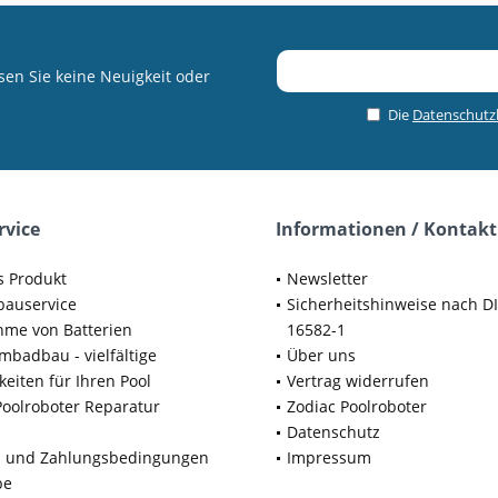
en Sie keine Neuigkeit oder
Die
Datenschut
rvice
Informationen / Kontakt
s Produkt
Newsletter
bauservice
Sicherheitshinweise nach D
me von Batterien
16582-1
badbau - vielfältige
Über uns
keiten für Ihren Pool
Vertrag widerrufen
Poolroboter Reparatur
Zodiac Poolroboter
Datenschutz
d und Zahlungsbedingungen
Impressum
be