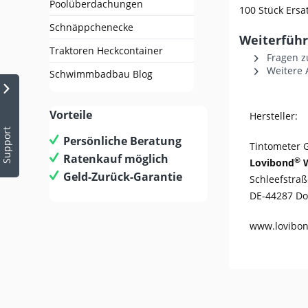
Poolüberdachungen
100 Stück Ersa
Schnäppchenecke
Weiterführ
Traktoren Heckcontainer
Fragen z
Weitere A
Schwimmbadbau Blog
Vorteile
Hersteller:
Support
Persönliche Beratung
Tintometer
Ratenkauf möglich
®
Lovibond
W
Geld-Zurück-Garantie
Schleefstraß
DE-44287 D
www.lovibo