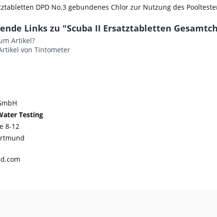
tztabletten DPD No.3 gebundenes Chlor zur Nutzung des Pooltester
ende Links zu "Scuba II Ersatztabletten Gesamtch
um Artikel?
rtikel von Tintometer
 GmbH
ater Testing
e 8-12
ortmund
nd.com