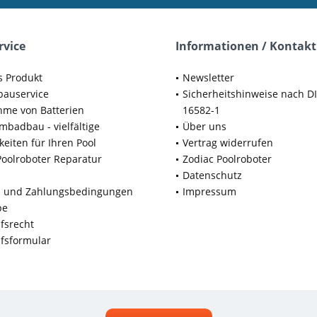
rvice
Informationen / Kontakt
s Produkt
Newsletter
bauservice
Sicherheitshinweise nach D
me von Batterien
16582-1
badbau - vielfältige
Über uns
keiten für Ihren Pool
Vertrag widerrufen
Poolroboter Reparatur
Zodiac Poolroboter
Datenschutz
d und Zahlungsbedingungen
Impressum
be
fsrecht
fsformular