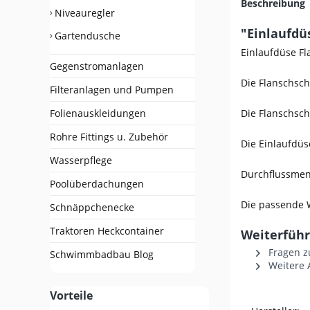
Beschreibung
Niveauregler
"Einlaufdü
Gartendusche
Einlaufdüse Fl
Gegenstromanlagen
Die Flanschsc
Filteranlagen und Pumpen
Die Flanschsch
Folienauskleidungen
Rohre Fittings u. Zubehör
Die Einlaufdüs
Wasserpflege
Durchflussmen
Poolüberdachungen
Die passende 
Schnäppchenecke
Traktoren Heckcontainer
Weiterführ
Fragen z
Schwimmbadbau Blog
Weitere A
Vorteile