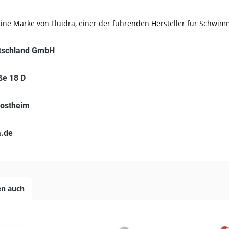
 eine Marke von Fluidra, einer der führenden Hersteller für Schwi
utschland GmbH
ße 18 D
ostheim
a.de
en auch