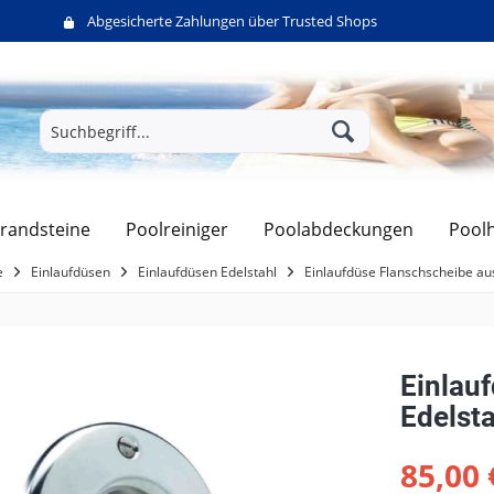
Abgesicherte Zahlungen über Trusted Shops
randsteine
Poolreiniger
Poolabdeckungen
Pool
e
Einlaufdüsen
Einlaufdüsen Edelstahl
Einlaufdüse Flanschscheibe au
Einlau
Edelst
85,00 