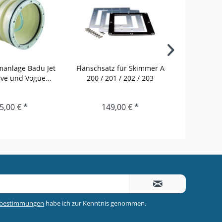
anlage Badu Jet
Flanschsatz für Skimmer A
Flanschsat
ve und Vogue...
200 / 201 / 202 / 203
aus Ed
5,00 € *
149,00 € *
3
zbestimmungen
habe ich zur Kenntnis genommen.