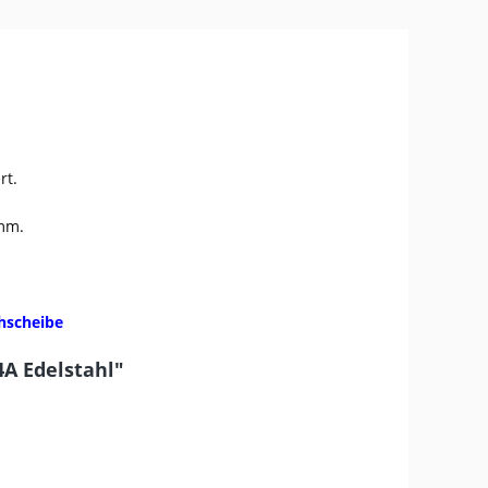
rt.
 mm.
hscheibe
4A Edelstahl"