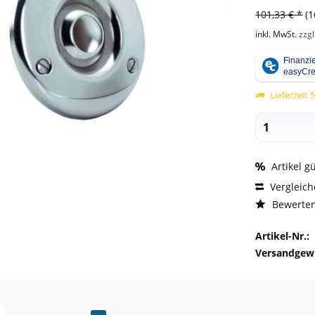
101,33 € *
(1
inkl. MwSt.
zzg
Lieferzeit 
Artikel g
Vergleic
Bewerte
Artikel-Nr.:
Versandgewi