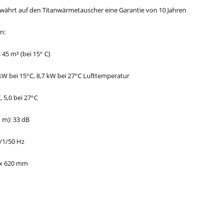
ewährt auf den Titanwärmetauscher eine Garantie von 10 Jahren
n:
 45 m³ (bei 15° C)
5kW bei 15°C, 8,7 kW bei 27°C Lufttemperatur
, 5,0 bei 27°C
1 m): 33 dB
/1/50 Hz
 x 620 mm