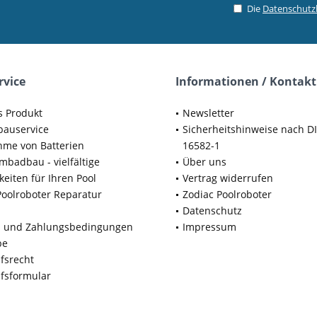
Die
Datenschut
rvice
Informationen / Kontakt
s Produkt
Newsletter
bauservice
Sicherheitshinweise nach D
me von Batterien
16582-1
badbau - vielfältige
Über uns
keiten für Ihren Pool
Vertrag widerrufen
Poolroboter Reparatur
Zodiac Poolroboter
Datenschutz
d und Zahlungsbedingungen
Impressum
be
fsrecht
fsformular