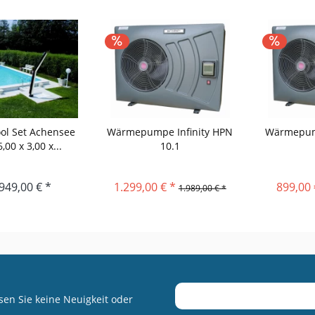
ol Set Achensee
Wärmepumpe Infinity HPN
Wärmepump
,00 x 3,00 x...
10.1
949,00 € *
1.299,00 € *
899,00 
1.989,00 € *
en Sie keine Neuigkeit oder