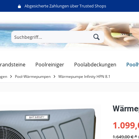
Abgesicherte Zahlungen über Trusted Shops
Pool
randsteine
Poolreiniger
Poolabdeckungen
ngen
Pool-Wärmepumpen
Wärmepumpe Infinity HPN 8.1
Wärmep
1.099,
1.649,00 € *