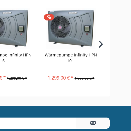
e Infinity HPN
Wärmepumpe Infinity HPN
Wärmepump
6.1
10.1
€ *
1.299,00 € *
899,00 
1.299,00 € *
1.989,00 € *