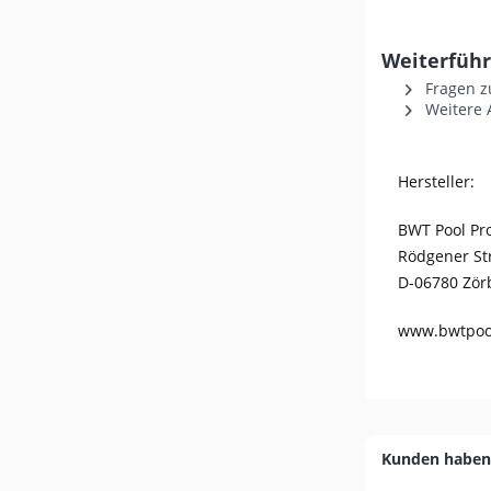
Weiterführ
Fragen z
Weitere 
Hersteller:
BWT Pool P
Rödgener St
D-06780 Zör
www.bwtpoo
Kunden haben 